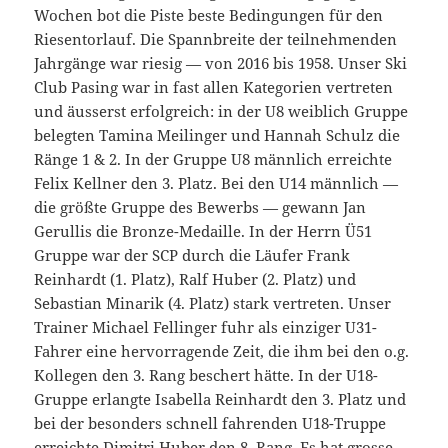
Wochen bot die Piste beste Bedingungen für den
Riesentorlauf. Die Spannbreite der teilnehmenden
Jahrgänge war riesig — von 2016 bis 1958. Unser Ski
Club Pasing war in fast allen Kategorien vertreten
und äusserst erfolgreich: in der U8 weiblich Gruppe
belegten Tamina Meilinger und Hannah Schulz die
Ränge 1 & 2. In der Gruppe U8 männlich erreichte
Felix Kellner den 3. Platz. Bei den U14 männlich —
die größte Gruppe des Bewerbs — gewann Jan
Gerullis die Bronze-Medaille. In der Herrn Ü51
Gruppe war der SCP durch die Läufer Frank
Reinhardt (1. Platz), Ralf Huber (2. Platz) und
Sebastian Minarik (4. Platz) stark vertreten. Unser
Trainer Michael Fellinger fuhr als einziger U31-
Fahrer eine hervorragende Zeit, die ihm bei den o.g.
Kollegen den 3. Rang beschert hätte. In der U18-
Gruppe erlangte Isabella Reinhardt den 3. Platz und
bei der besonders schnell fahrenden U18-Truppe
erreichte Dimitri Huber den 8. Rang. Es hat grosse